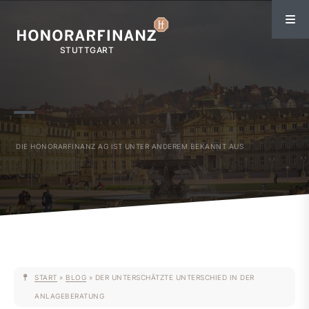
START
»
BLOG
»
DER UNTERSCHÄTZTE UNTERSCHIED IN DER
ANLAGEBERATUNG